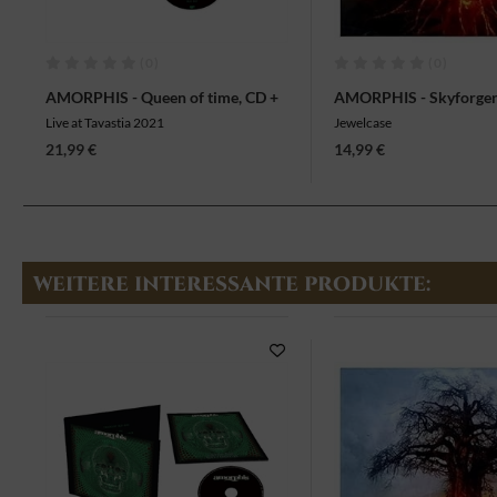
(0)
(0)
AMORPHIS - Queen of time, CD +
AMORPHIS - Skyforger
Blu-ray
Live at Tavastia 2021
Jewelcase
21,99 €
14,99 €
WEITERE INTERESSANTE PRODUKTE: