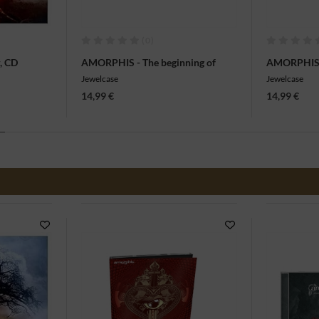
(0)
, CD
AMORPHIS - The beginning of
AMORPHIS -
times, CD
Jewelcase
Jewelcase
14,99 €
14,99 €