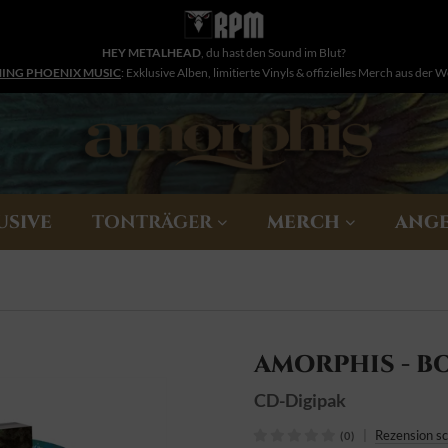
HEY METALHEAD
, du hast den Sound im Blut?
NING PHOENIX MUSIC
: Exklusive Alben, limitierte Vinyls & offizielles Merch aus der 
USIVE
TONTRÄGER
MERCH
ANG
AMORPHIS - B
CD-Digipak
|
Rezension s
(0)