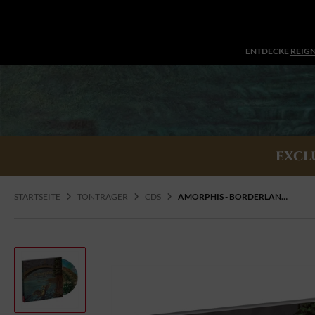
ENTDECKE
REIG
EXCL
STARTSEITE
TONTRÄGER
CDS
AMORPHIS - BORDERLAND, CD