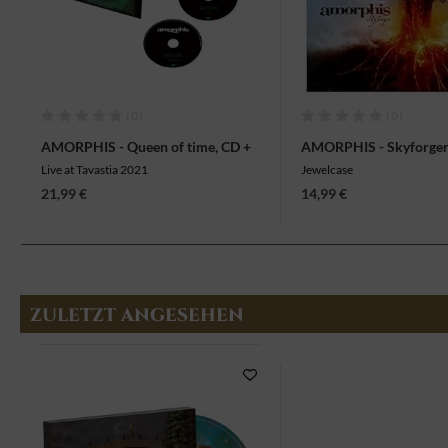
(0)
(0)
AMORPHIS - Queen of time, CD +
AMORPHIS - Skyforger
Blu-ray
Live at Tavastia 2021
Jewelcase
21,99 €
14,99 €
ZULETZT ANGESEHEN