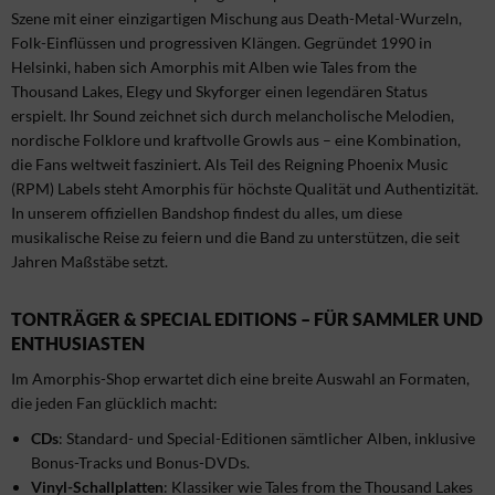
Szene mit einer einzigartigen Mischung aus Death-Metal-Wurzeln,
Folk-Einflüssen und progressiven Klängen. Gegründet 1990 in
Helsinki, haben sich Amorphis mit Alben wie Tales from the
Thousand Lakes, Elegy und Skyforger einen legendären Status
erspielt. Ihr Sound zeichnet sich durch melancholische Melodien,
nordische Folklore und kraftvolle Growls aus – eine Kombination,
die Fans weltweit fasziniert. Als Teil des Reigning Phoenix Music
(RPM) Labels steht Amorphis für höchste Qualität und Authentizität.
In unserem offiziellen Bandshop findest du alles, um diese
musikalische Reise zu feiern und die Band zu unterstützen, die seit
Jahren Maßstäbe setzt.
TONTRÄGER & SPECIAL EDITIONS – FÜR SAMMLER UND
ENTHUSIASTEN
Im Amorphis-Shop erwartet dich eine breite Auswahl an Formaten,
die jeden Fan glücklich macht:
CDs
: Standard- und Special-Editionen sämtlicher Alben, inklusive
Bonus-Tracks und Bonus-DVDs.
Vinyl-Schallplatten
: Klassiker wie Tales from the Thousand Lakes