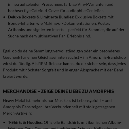
in neu aufgelegten Pressungen, farbige Vinyl-Varianten und
hochwertige Gatefold-Cover für audiophile Genießer.
Deluxe Boxsets & Limitierte Bundles
: Exklusive Boxsets mit
Bonus-Inhalten wie Making-of-Dokumentationen, Poster,
Artbooks und signierten Inserts – perfekt für Sammler, die auf der
Suche nach dem ultimativen Fan-Erlebnis sind.
Egal, ob du deine Sammlung vervollständigen oder ein besonderes
Geschenk für einen Gleichgesinnten suchst – im Amorphis-Bandshop
wirst du fündig. Als RPM-Release kannst du dir sicher sein, dass jedes
Produkt mit höchster Sorgfalt und in enger Absprache mit der Band
kreiert wurde.
MERCHANDISE – ZEIGE DEINE LIEBE ZU AMORPHIS
Heavy Metal ist mehr als nur Musik, es ist Lebensgefühl – und
Amorphis-Fans zeigen ihre Verbundenheit mit stolz getragenen
Merch-Artikeln:
T-Shirts & Hoodies
: Offizielle Bandshirts mit ikonischen Album-
Motiven, Tour-Designs und limitierten Artwork-Kollektionen.