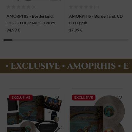
(0)
(0)
AMORPHIS - Borderland,
AMORPHIS - Borderland, CD
Vinyl-Boxset
FOG TO FOG MARBLED VINYL
CD-Digipak
94,99 €
17,99 €
• EXCLUSIVE • AMOPRHIS • E
EXCLUSIVE
EXCLUSIVE