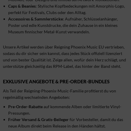
Caps & Beanies
: Stylische Kopfbedeckungen mit Amorphis-Logo,
perfekt für Festivals, Clubs oder den Alltag.
Accessoires & Sammlerstücke
: Aufnäher, Schlüsselanhänger,
Poster und edle Kunstdrucke, die dein Zuhause in ein kleines
Museum finnischer Metal-Kunst verwandeln.
Unsere Artikel werden über Reigning Phoenix Music EU vertrieben,
sodass du dir sicher sein kannst, dass jedes Stück offiziell lizenziert
und von bester Qualität ist. Zeige allen, wofür dein Herz schlägt, und
unterstütze gleichzeitig das RPM-Label, das hinter der Band steht.
EXKLUSIVE ANGEBOTE & PRE-ORDER-BUNDLES
Als Teil der Reigning-Phoenix-Music-Familie profitierst du von
regelmäßig wechselnden Angeboten:
Pre-Order-Rabatte
auf kommende Alben oder limitierte Vinyl-
Pressungen.
Früher Versand & Gratis-Beileger
für Vorbesteller, damit du das
neue Album direkt beim Release in den Händen hältst.