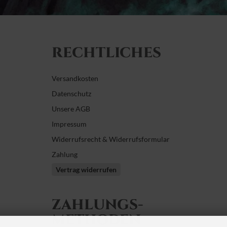
RECHTLICHES
Versandkosten
Datenschutz
Unsere AGB
Impressum
Widerrufsrecht & Widerrufsformular
Zahlung
Vertrag widerrufen
ZAHLUNGS­
METHODEN