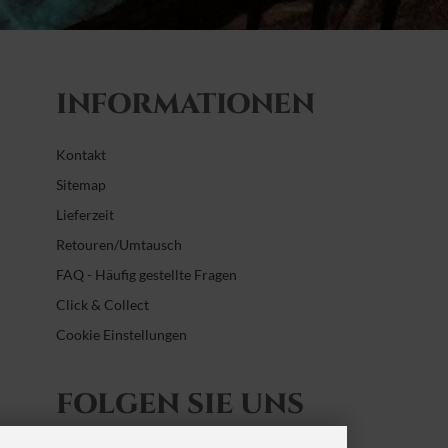
INFORMATIONEN
Kontakt
Sitemap
Lieferzeit
Retouren/Umtausch
FAQ - Häufig gestellte Fragen
Click & Collect
Cookie Einstellungen
FOLGEN SIE UNS