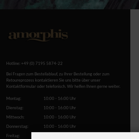
Hotline:
+49 (0) 7195 5874-22
Bei Fragen zum Bestellablauf, zu Ihrer Bestellung oder zum
Retoureprozess kontaktieren Sie uns bitte über unser
Kontaktformular oder telefonisch. Wir helfen Ihnen gerne weiter.
Montag:
10:00 - 16:00 Uhr
Dienstag:
10:00 - 16:00 Uhr
Mittwoch:
10:00 - 16:00 Uhr
Donnerstag:
10:00 - 16:00 Uhr
Freitag:
10:00 - 16:00 Uhr