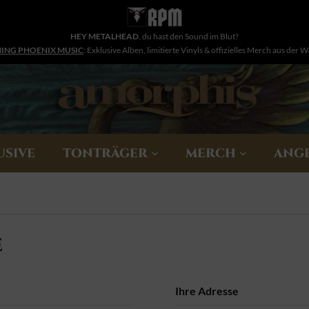
HEY METALHEAD
, du hast den Sound im Blut?
NING PHOENIX MUSIC
: Exklusive Alben, limitierte Vinyls & offizielles Merch aus der 
USIVE
TONTRÄGER
MERCH
ANG
E
Ihre Adresse