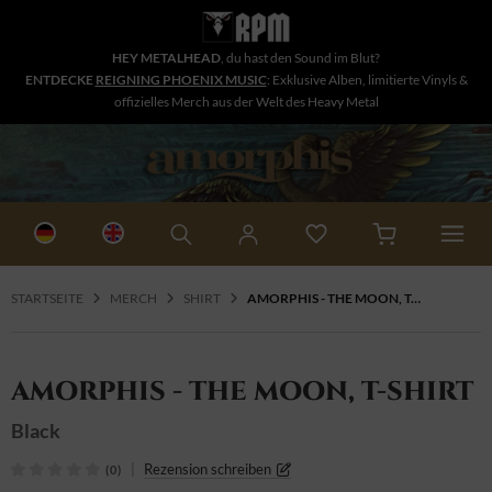
HEY METALHEAD
, du hast den Sound im Blut?
ENTDECKE
REIGNING PHOENIX MUSIC
: Exklusive Alben, limitierte Vinyls &
offizielles Merch aus der Welt des Heavy Metal
STARTSEITE
MERCH
SHIRT
AMORPHIS - THE MOON, T-SHIRT
AMORPHIS - THE MOON, T-SHIRT
Black
|
Rezension schreiben
(0)